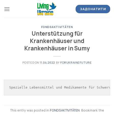
Skip
to
ЗАДОНАТИТИ
content
FONDSAKTIVITÄTEN
Unterstützung für
Krankenhäuser und
Krankenhäuser in Sumy
POSTED ON
11.04.2022
BY
FORUKRAINEFUTURE
Spezielle Lebensmittel und Medikamente für Schwerve
This entry was posted in
FONDSAKTIVITÄTEN
. Bookmark the