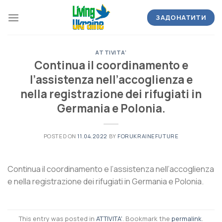
Skip
to
ЗАДОНАТИТИ
content
ATTIVITA'
Continua il coordinamento e
l’assistenza nell’accoglienza e
nella registrazione dei rifugiati in
Germania e Polonia.
POSTED ON
11.04.2022
BY
FORUKRAINEFUTURE
Continua il coordinamento e l’assistenza nell’accoglienza
e nella registrazione dei rifugiati in Germania e Polonia.
This entry was posted in
ATTIVITA'
. Bookmark the
permalink
.