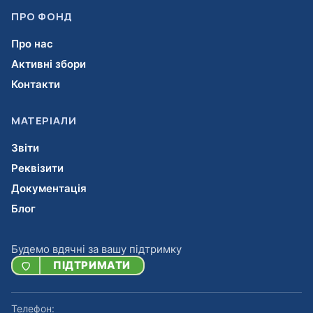
ПРО ФОНД
Про нас
Активні збори
Контакти
МАТЕРІАЛИ
Звіти
Реквізити
Документація
Блог
Будемо вдячні за вашу підтримку
ПІДТРИМАТИ
Телефон: