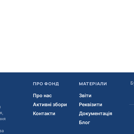
Б
ПРО ФОНД
МАТЕРІАЛИ
Про нас
Звіти
Активні збори
Реквізити
и
я,
Контакти
Документація
ння
Блог
ва