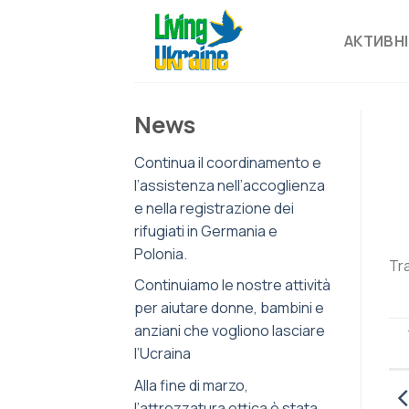
Skip
to
АКТИВНІ
content
News
Continua il coordinamento e
l’assistenza nell’accoglienza
e nella registrazione dei
rifugiati in Germania e
Polonia.
Tra
Continuiamo le nostre attività
per aiutare donne, bambini e
anziani che vogliono lasciare
l’Ucraina
Alla fine di marzo,
l’attrezzatura ottica è stata