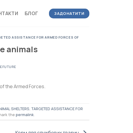
НТАКТИ
БЛОГ
ЗАДОНАТИТИ
ETED ASSISTANCE FOR ARMED FORCES OF
ce animals
NEFUTURE
 of the Armed Forces.
NIMAL SHELTERS
,
TARGETED ASSISTANCE FOR
mark the
permalink
.
Корм для службових тварин