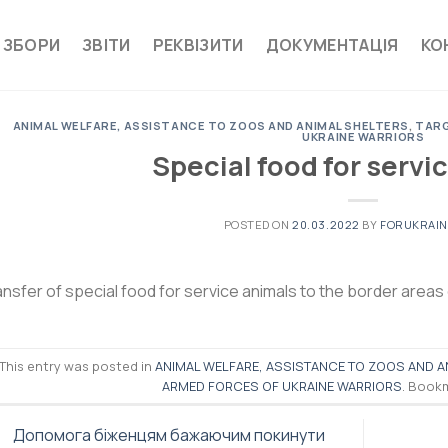
 ЗБОРИ
ЗВІТИ
РЕКВІЗИТИ
ДОКУМЕНТАЦІЯ
КО
ANIMAL WELFARE, ASSISTANCE TO ZOOS AND ANIMAL SHELTERS
,
TARG
UKRAINE WARRIORS
Special food for servi
POSTED ON
20.03.2022
BY
FORUKRAI
nsfer of special food for service animals to the border areas
This entry was posted in
ANIMAL WELFARE, ASSISTANCE TO ZOOS AND A
ARMED FORCES OF UKRAINE WARRIORS
. Book
Допомога біженцям бажаючим покинути