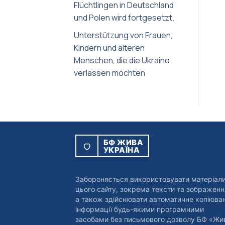
Flüchtlingen in Deutschland
und Polen wird fortgesetzt.
Unterstützung von Frauen,
Kindern und älteren
Menschen, die die Ukraine
verlassen möchten
БФ ЖИВА
УКРАЇНА
Забороняється використовувати матеріал
цього сайту, зокрема тексти та зображенн
а також здійснювати автоматичне копіюва
інформації будь-якими програмними
засобами без письмового дозволу БФ «Жи