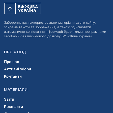
БФ ЖИВА
УКРАЇНА
Забороняється використовувати матеріали цього сайту,
зокрема тексти та зображення, а також здійснювати
автоматичне копіювання інформації будь-якими програмними
засобами без письмового дозволу БФ «Жива Україна».
ПРО ФОНД
Про нас
Активні збори
Контакти
МАТЕРІАЛИ
Звіти
Реквізити