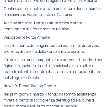
e nella registrazione dei rifugiati in Germania e Polonia.
Continuiamo le nostre attività per aiutare donne, bambini
e anziani che vogliono lasciare l’Ucraina
Alla fine di marzo, l’attrezzatura ottica è stata
consegnata alle forze armate ucraine.
Veicoli per le Forze Armate
Trasferimento di mangimi speciali per animali di servizio
alle zone di confine delle Forze armate ucraine.
L’aiuto umanitario composto da: cibo, vestiti, prodotti per
l’igiene, biancheria da letto, medicinali e molto altro è
stato trasferito al centro di assistenza ai rifugiati situato
nel villaggio di Olesko.
New Life Rehabilitation Center
Nei primi giorni di marzo, il fondo ha fornito assistenza
mirata ai centri di accoglienza dei rifugiati e ai punti di
distribuzione degli aiuti umanitari a Leopoli.